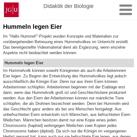
Zum
Johannes
Didaktik der Biologie
Inhalt
Gutenberg-
springen
Universität
Mainz
Hummeln legen Eier
Im "Hallo Hummel!"-Projekt wurden Konzepte und Materialien zur
vorübergehenden Betreuung eines Hummelvolkes im Unterricht erstellt.
Das bereitgestellte Videomaterial dient als Ergänzung, wenn einzelne
Aspekte nicht beobachtet werden können.
Hummeln legen Eier
Im Hummelvolk können sowohl Königinnen als auch die Arbeiterinnen
Eier legen. Zu Beginn der Entwicklung des Hummelvolkes legt jedoch
ausschließlich die Königin Eier. Denn nur aus ihren Eiern können
Arbeiterinnen schlüpfen. Arbeiterinnen beginnen mit der Eiablage erst
dann, wenn das Hummelvolk groß ist und Geschlechtstiere produziert
werden. Aus den Eiern der Arbeiterinnen können nur männliche Tiere
schlüpfen, die als Drohnen bezeichnet werden. Denn bei Hummeln wird
das Geschlecht ganz anders als bei uns Menschen festgelegt. Aus
unbefruchteten Eiern entwickeln sich Männchen, aus befruchteten Eiern
Weibchen. Männchen besitzen damit nur eine Kopie eines jeden
Chromosoms (haploid) wohingegen Weibchen zwei Kopien jedes
Chromosoms haben (diploid). Da sich nur die Königin im vergangenen
Herbst gepaart hat, kann auch nur sie befruchtete Eier legen, aus denen