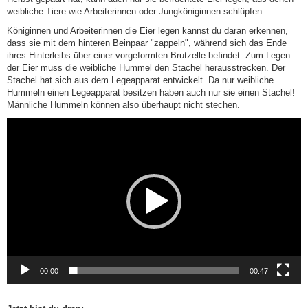
weibliche Tiere wie Arbeiterinnen oder Jungköniginnen schlüpfen.
Königinnen und Arbeiterinnen die Eier legen kannst du daran erkennen,
dass sie mit dem hinteren Beinpaar "zappeln", während sich das Ende
ihres Hinterleibs über einer vorgeformten Brutzelle befindet. Zum Legen
der Eier muss die weibliche Hummel den Stachel herausstrecken. Der
Stachel hat sich aus dem Legeapparat entwickelt. Da nur weibliche
Hummeln einen Legeapparat besitzen haben auch nur sie einen Stachel!
Männliche Hummeln können also überhaupt nicht stechen.
Video-
Player
00:00
00:47