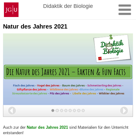
Zum
Johannes
Didaktik der Biologie
Inhalt
Gutenberg-
springen
Universität
Mainz
Natur des Jahres 2021
Zurück
Wei
Auch zur der
Natur des Jahres 2021
sind Materialien für den Unterricht
entstanden!