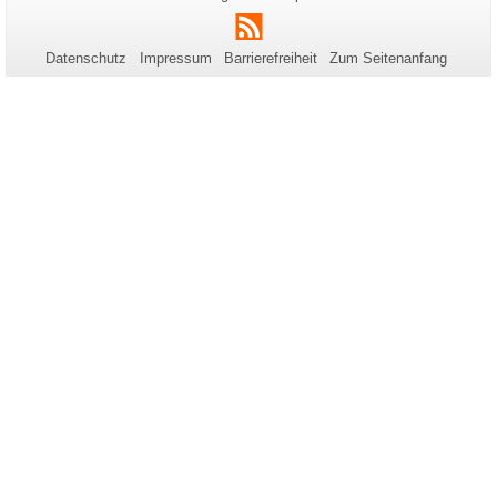
Name:
Aktualisierung:
Informationen
RSS
zu
Datenschutz
Impressum
Barrierefreiheit
Zum Seitenanfang
dieser
Seite