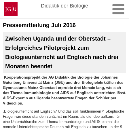
Zum
Johannes
Didaktik der Biologie
Inhalt
Gutenberg-
springen
Universität
Mainz
Pressemitteilung Juli 2016
Zwischen Uganda und der Oberstadt –
Erfolgreiches Pilotprojekt zum
Biologieunterricht auf Englisch nach drei
Monaten beendet
Kooperationsprojekt der AG Didaktik der Biologie der Johannes
Gutenberg-Universität Mainz (JGU) und drei Biologielehrkräften des
Gymnasiums Mainz-Oberstadt erprobte drei Monate lang, wie sich
das Thema Immunbiologie und AIDS auf Englisch unterrichten lässt.
AIDS-Expertin aus Uganda beantwortete Fragen der Schüler per
Videoclips.
„Biologieunterricht auf Englisch? Und das soll funktionieren?“ Skeptische
Fragen wie diese standen zunächst im Raum, als die Idee aufkam, für
eine Unterrichtsreihe zum Thema Immunbiologie und AIDS einmal die
normale Unterrichtssprache Deutsch mit Englisch zu tauschen. In der 9.