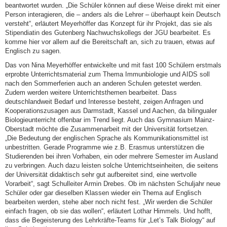
beantwortet wurden. „Die Schüler können auf diese Weise direkt mit einer
Person interagieren, die – anders als die Lehrer – überhaupt kein Deutsch
versteht“, erläutert Meyerhöffer das Konzept für ihr Projekt, das sie als
Stipendiatin des Gutenberg Nachwuchskollegs der JGU bearbeitet. Es
komme hier vor allem auf die Bereitschaft an, sich zu trauen, etwas auf
Englisch zu sagen.
Das von Nina Meyerhöffer entwickelte und mit fast 100 Schülern erstmals
erprobte Unterrichtsmaterial zum Thema Immunbiologie und AIDS soll
nach den Sommerferien auch an anderen Schulen getestet werden.
Zudem werden weitere Unterrichtsthemen bearbeitet. Dass
deutschlandweit Bedarf und Interesse besteht, zeigen Anfragen und
Kooperationszusagen aus Darmstadt, Kassel und Aachen, da bilingualer
Biologieunterricht offenbar im Trend liegt. Auch das Gymnasium Mainz-
Oberstadt möchte die Zusammenarbeit mit der Universität fortsetzen.
„Die Bedeutung der englischen Sprache als Kommunikationsmittel ist
unbestritten. Gerade Programme wie z.B. Erasmus unterstützen die
Studierenden bei ihren Vorhaben, ein oder mehrere Semester im Ausland
zu verbringen. Auch dazu leisten solche Unterrichtseinheiten, die seitens
der Universität didaktisch sehr gut aufbereitet sind, eine wertvolle
Vorarbeit“, sagt Schulleiter Armin Drebes. Ob im nächsten Schuljahr neue
Schüler oder gar dieselben Klassen wieder ein Thema auf Englisch
bearbeiten werden, stehe aber noch nicht fest. „Wir werden die Schüler
einfach fragen, ob sie das wollen“, erläutert Lothar Himmels. Und hofft,
dass die Begeisterung des Lehrkräfte-Teams für „Let’s Talk Biology“ auf