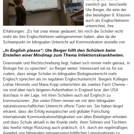
ziemlich gut, beschreibt
Ute Berger, die eine der
drei beteiligten 9. Klassen
auch als Englischlehrerin
unterrichtet, ihre
Erfahrungen. „Es hat zwar etwas gedauert, bis mich die Schüler nicht
mehr als ihre Englischlehrerin wahrgenommen haben, aber da der
Schwerpunkt im bilingualen Unterricht auf Kommunikation anstelle von
„In English please“: Ute Berger hilft den Schülern beim
Erstellen einer Mindmap zum Thema Infektionskrankheiten.
Grammatik und Rechtschreibung liegt, haben sich immer mehr getraut, in
Biologie frei zu sprechen“, so Berger weiter. Interessant sei es für sie
zudem, dass einige Schüler im bilingualen Biologieunterricht mehr
Englisch sprechen als im regulären Englischunterricht. Bergers Kollegen
Lothar Himmels und Maria Kopp unterrichten als zweites Fach Chemie –
sie sind aber nach längeren Aufenthalten in England bzw. den USA
durchaus in der Lage, mit ihren Schülern auch auf Englisch zu
kommunizieren. „Bei vielen Eltern rennen wir mit dem bilingualen
naturwissenschaftlichen Unterricht offene Türen ein. Sie haben längst
erkannt, dass der Erfolg europäischer und globaler Forschung
internationale Kommunikationsfähigkeiten von allen Beteiligten erfordert
und dass Schule aktuell in der Kreide steht, ihren Söhnen und Töchtern
das hierfür nötige Rüstzeug auch praktisch, d.h. durch ein regelmäßiges
Angebot von bilingualen naturwissenschaftlichen Lernsituationen zu