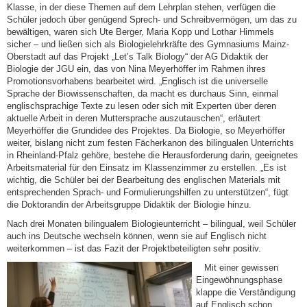
Klasse, in der diese Themen auf dem Lehrplan stehen, verfügen die
Schüler jedoch über genügend Sprech- und Schreibvermögen, um das zu
bewältigen, waren sich Ute Berger, Maria Kopp und Lothar Himmels
sicher – und ließen sich als Biologielehrkräfte des Gymnasiums Mainz-
Oberstadt auf das Projekt „Let’s Talk Biology“ der AG Didaktik der
Biologie der JGU ein, das von Nina Meyerhöffer im Rahmen ihres
Promotionsvorhabens bearbeitet wird. „Englisch ist die universelle
Sprache der Biowissenschaften, da macht es durchaus Sinn, einmal
englischsprachige Texte zu lesen oder sich mit Experten über deren
aktuelle Arbeit in deren Muttersprache auszutauschen“, erläutert
Meyerhöffer die Grundidee des Projektes. Da Biologie, so Meyerhöffer
weiter, bislang nicht zum festen Fächerkanon des bilingualen Unterrichts
in Rheinland-Pfalz gehöre, bestehe die Herausforderung darin, geeignetes
Arbeitsmaterial für den Einsatz im Klassenzimmer zu erstellen. „Es ist
wichtig, die Schüler bei der Bearbeitung des englischen Materials mit
entsprechenden Sprach- und Formulierungshilfen zu unterstützen“, fügt
die Doktorandin der Arbeitsgruppe Didaktik der Biologie hinzu.
Nach drei Monaten bilingualem Biologieunterricht – bilingual, weil Schüler
auch ins Deutsche wechseln können, wenn sie auf Englisch nicht
weiterkommen – ist das Fazit der Projektbeteiligten sehr positiv.
Mit einer gewissen
Eingewöhnungsphase
klappe die Verständigung
auf Englisch schon