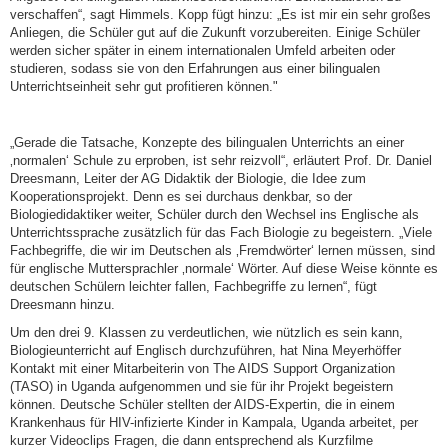
verschaffen“, sagt Himmels. Kopp fügt hinzu: „Es ist mir ein sehr großes
Anliegen, die Schüler gut auf die Zukunft vorzubereiten. Einige Schüler
werden sicher später in einem internationalen Umfeld arbeiten oder
studieren, sodass sie von den Erfahrungen aus einer bilingualen
Unterrichtseinheit sehr gut profitieren können."
„Gerade die Tatsache, Konzepte des bilingualen Unterrichts an einer
‚normalen‘ Schule zu erproben, ist sehr reizvoll“, erläutert Prof. Dr. Daniel
Dreesmann, Leiter der AG Didaktik der Biologie, die Idee zum
Kooperationsprojekt. Denn es sei durchaus denkbar, so der
Biologiedidaktiker weiter, Schüler durch den Wechsel ins Englische als
Unterrichtssprache zusätzlich für das Fach Biologie zu begeistern. „Viele
Fachbegriffe, die wir im Deutschen als ‚Fremdwörter‘ lernen müssen, sind
für englische Muttersprachler ‚normale‘ Wörter. Auf diese Weise könnte es
deutschen Schülern leichter fallen, Fachbegriffe zu lernen“, fügt
Dreesmann hinzu.
Um den drei 9. Klassen zu verdeutlichen, wie nützlich es sein kann,
Biologieunterricht auf Englisch durchzuführen, hat Nina Meyerhöffer
Kontakt mit einer Mitarbeiterin von The AIDS Support Organization
(TASO) in Uganda aufgenommen und sie für ihr Projekt begeistern
können. Deutsche Schüler stellten der AIDS-Expertin, die in einem
Krankenhaus für HIV-infizierte Kinder in Kampala, Uganda arbeitet, per
kurzer Videoclips Fragen, die dann entsprechend als Kurzfilme