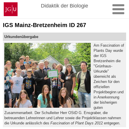
Zum
Johannes
Didaktik der Biologie
Inhalt
Gutenberg-
springen
Universität
Mainz
IGS Mainz-Bretzenheim ID 267
Urkundenübergabe
Am Fascination of
Plants Day wurde
der IGS
Bretzenheim die
"Grünhaus-
Urkunde"
überreicht als
Zeichen für den
offiziellen
Projektbeginn und
in Anerkennung
der bisherigen
guten
Zusammenarbeit. Der Schulleiter Herr OStD G. Ensgraber, die
betreuenden Lehrerinnen und Lehrer sowie die Projektklassen nahmen
die Urkunde anlässlich des
Fascination of Plant Days 201
2 entgegen.