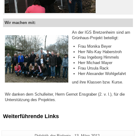
Wir machen mit:
An der IGS Bretzenheim sind am
Grünhaus-Projekt beteiligt:
Frau Monika Beyer
Herr Nils-Kay Haberstroh
Frau Ingeborg Himmels
Herr Michael Mayer
Frau Ursula Rack
Herr Alexander Wohlgefahrt
und ihre Klassen bzw. Kurse.
Wir danken dem Schulleiter, Herrn Gernot Ensgraber (2. v. l.), für die
Unterstützung des Projektes.
Weiterführende Links
Zusätzliche
Seiten-
Letzte
Didaktik der Biologie
13. März 2012