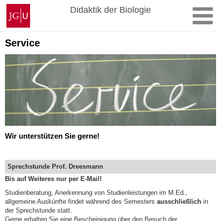
Zum
Johannes
Didaktik der Biologie
Inhalt
Gutenberg-
springen
Universität
Mainz
Service
Wir unterstützen Sie gerne!
Sprechstunde Prof. Dreesmann
Bis auf Weiteres nur per E-Mail!
Studienberatung, Anerkennung von Studienleistungen im M.Ed.,
allgemeine Auskünfte findet während des Semesters
ausschließlich
in
der Sprechstunde statt.
Gerne erhalten Sie eine Bescheinigung über den Besuch der